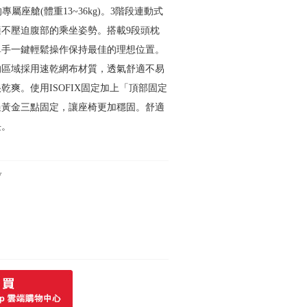
專屬座艙(體重13~36kg)。3階段連動式
不壓迫腹部的乘坐姿勢。搭載9段頭枕
單手一鍵輕鬆操作保持最佳的理想位置。
的區域採用速乾網布材質，透氣舒適不易
乾爽。使用ISOFIX固定加上「頂部固定
過黃金三點固定，讓座椅更加穩固。舒適
長。
V