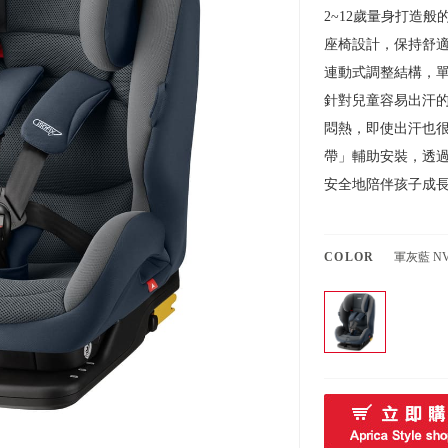
2~12歲量身打造般的
座椅設計，保持舒適
連動式調整結構，
針對兒童容易出汗
悶熱，即使出汗也很
帶」輔助安裝，透
安全地陪伴孩子成
COLOR
軍灰藍 N