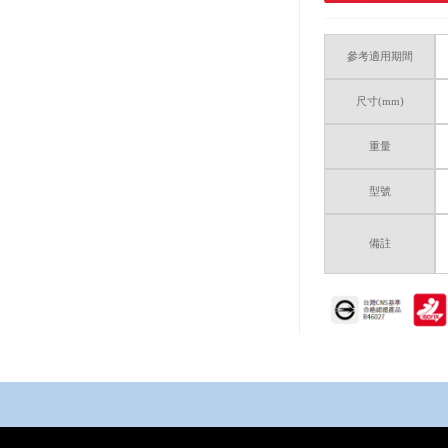
參考適用期間
尺寸(mm)
重量
型號
備註