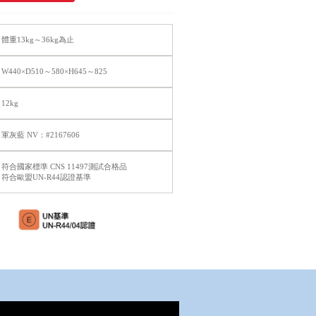
體重13kg～36kg為止
W440×D510～580×H645～825
12kg
軍灰藍 NV：#2167606
符合國家標準 CNS 11497測試合格品
符合歐盟UN-R44認證基準