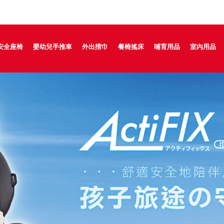
安全座椅
嬰幼兒手推車
外出揹巾
餐椅搖床
哺育用品
室內用品