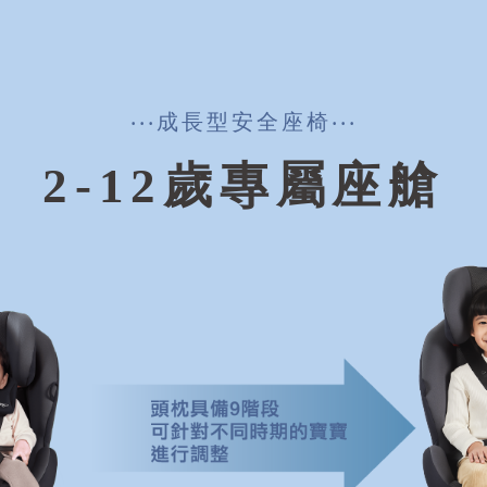
‧‧‧成長型安全座椅‧‧‧
2-12歲專屬座艙