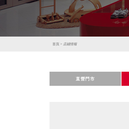
首頁
>
店鋪情報
直營門市