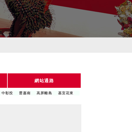
網站通路
中彰投
雲嘉南
高屏離島
基宜花東