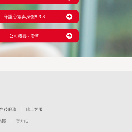
守護心靈與身體8˙3˙8
公司概要 ‧ 沿革
售後服務
線上客服
絲團
官方IG