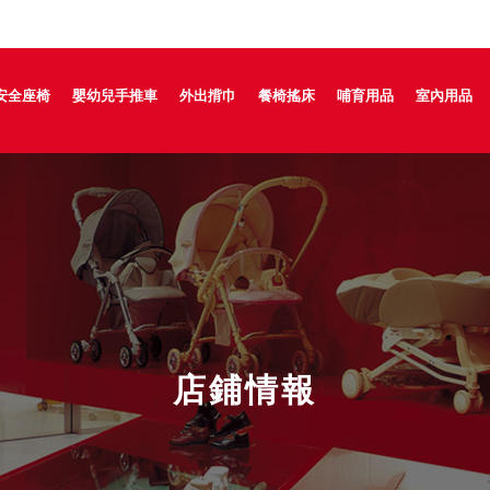
安全座椅
嬰幼兒手推車
外出揹巾
餐椅搖床
哺育用品
室內用品
店鋪情報