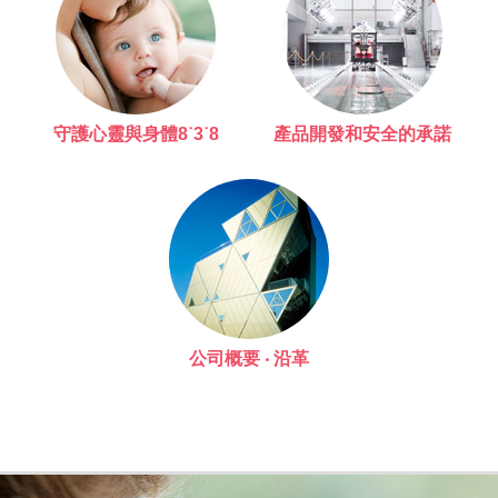
守護心靈與身體8˙3˙8
產品開發和安全的承諾
公司概要 ‧ 沿革