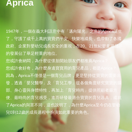
Aprica
1947年，一個在義大利語意中有「邁向陽光」之意的Aprica誕生
了，守護了成千上萬的寶寶們平安、快樂地成長，也帶動了各國
政府、企業對嬰幼兒成長安全的重視，在20、21世紀嬰童用品界
的發展佔了舉足輕重的地位。
您或許會納悶，為什麼從懷胎開始朋友們都推薦Aprica？
您或許會好奇，為什麼身邊寶寶用的育兒產品，都是Aprica？
因為，Aprica不僅僅是一個育兒品牌，更是堅持從寶寶的需要出
發，透過「嬰兒醫學」及「育兒工學」從各個角度研究寶寶的腦
部、身心靈與身體特性，再加上「育兒時尚」提供照顧者最方
便、最時尚的育兒感受，進而研發最適合寶寶的育兒器具，成就
了Aprica的與眾不同，這也說明了，為什麼Aprica至今仍在嬰幼
兒0到12歲的成長過程中扮演如此重要的角色。