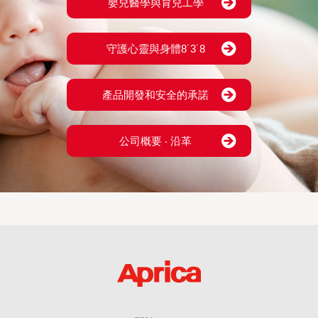
嬰兒醫學與育兒工學
守護心靈與身體8˙3˙8
產品開發和安全的承諾
公司概要 ‧ 沿革