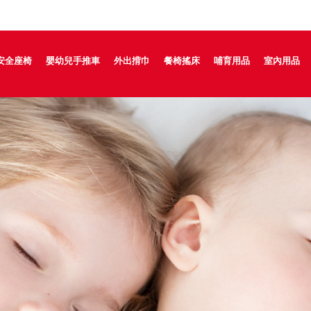
安全座椅
嬰幼兒手推車
外出揹巾
餐椅搖床
哺育用品
室內用品