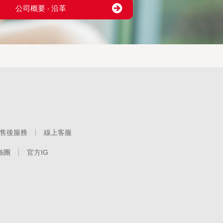
公司概要 ‧ 沿革
售後服務
線上客服
絲團
官方IG