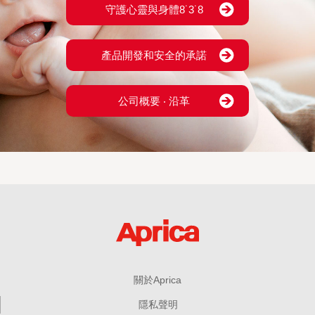
守護心靈與身體8˙3˙8
產品開發和安全的承諾
公司概要 ‧ 沿革
關於Aprica
隱私聲明