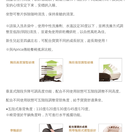
安的心情安定下來，安穩的入睡。
坐墊可整片拆除隨時清洗，保持座艙的清潔。
※請裝入洗衣袋中，使用中性洗滌劑、水溫設定30度以下，並將洗滌方式調
整至低段(弱段)清洗， 並避免使用烘乾機烘乾，以自然風乾為佳。
新生兒起至四歲左右，可配合寶寶不同的成長狀況，超長期使用！
※與Aprica傳統餐椅搖床比較。
垂直式階段升降可調高度功能，配合不同使用狀態可五階段調整不同高度。
配合不同使用狀態可五階段調整背部角度，給予寶寶舒適乘坐。
●五段式靠背角度：110度/120度/130度/145度/170度。
※椅背僅於平躺角度時，方可進行水平搖擺功能。