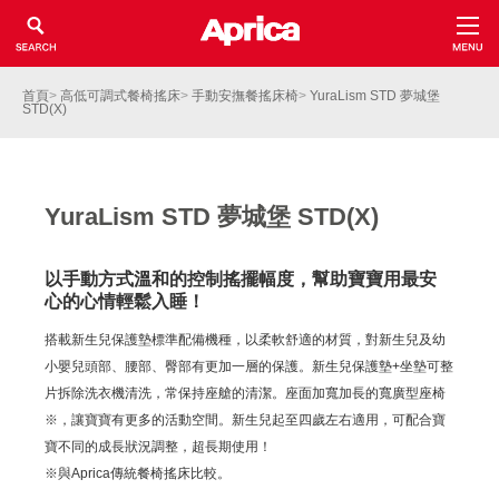
首頁
>
高低可調式餐椅搖床
>
手動安撫餐搖床椅
>
YuraLism STD 夢城堡
STD(X)
YuraLism STD 夢城堡 STD(X)
以手動方式溫和的控制搖擺幅度，幫助寶寶用最安
心的心情輕鬆入睡！
搭載新生兒保護墊標準配備機種，以柔軟舒適的材質，對新生兒及幼
小嬰兒頭部、腰部、臀部有更加一層的保護。新生兒保護墊+坐墊可整
片拆除洗衣機清洗，常保持座艙的清潔。座面加寬加長的寬廣型座椅
※，讓寶寶有更多的活動空間。新生兒起至四歲左右適用，可配合寶
寶不同的成長狀況調整，超長期使用！
※與Aprica傳統餐椅搖床比較。