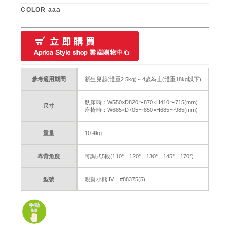
COLOR aaa
參考適用期間
新生兒起(體重2.5kg)～4歲為止(體重18kg以下)
臥床時：W550×D820〜870×H410〜715(mm)
尺寸
座椅時：W685×D705〜850×H685〜985(mm)
重量
10.4kg
靠背角度
可調式5段(110°、120°、130°、145°、170°)
型號
親親小熊 IV：#88375(5)