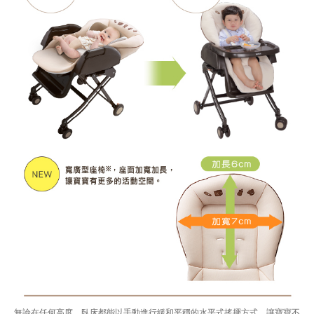
無論在任何高度，臥床都能以手動進行緩和平穩的水平式搖擺方式，讓寶寶不