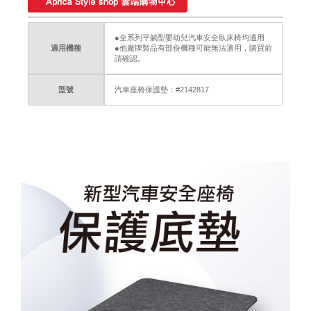
●全系列平躺型嬰幼兒汽車安全臥床椅均適用
適用機種
●他廠牌製品有部份機種可能無法適用，購買前
請確認。
型號
汽車座椅保護墊：#2142817