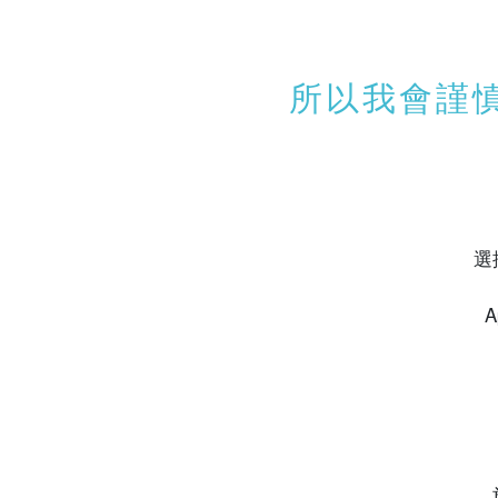
所以我會謹
選