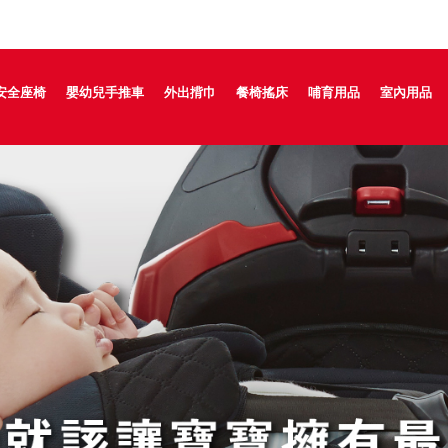
安全座椅
嬰幼兒手推車
外出揹巾
餐椅搖床
哺育用品
室內用品