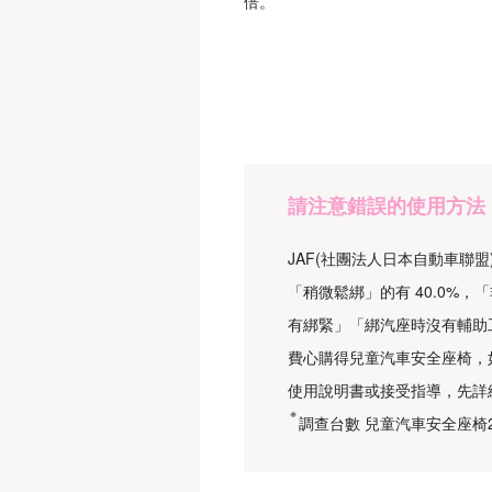
倍。
請注意錯誤的使用方法
JAF(社團法人日本自動車聯盟
「稍微鬆綁」的有 40.0%
有綁緊」「綁汽座時沒有輔助
費心購得兒童汽車安全座椅，
使用說明書或接受指導，先詳
※
調查台數 兒童汽車安全座椅2